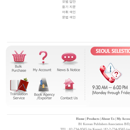
모범 답안
듣기 지문
어휘 색인
문법 색인
Home
|
Products
|
About Us
|
My Accou
B1 Korean Publishers Association B/D
TEL : 02-734-9565 (in Korea) / 82-2-734-9565 (ou