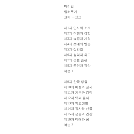
머리말
일러두기
교재 구성표
제1과 인사와 소개
제2과 여행과 경험
제3과 쇼핑과 계획
제4과 초대와 방문
제5과 집안일
제6과 성격과 외모
제7과 생활 습관
제8과 공연과 감상
복습 1
제9과 한국 생활
제10과 예절과 질서
제11과 기분과 감정
제12과 맛과 음식
제13과 학교생활
제14과 감사와 선물
제15과 운동과 건강
제16과 미래와 꿈
복습 2