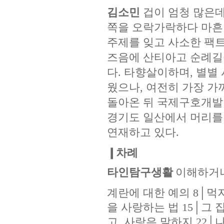
김소민
겁이 엄청 많은데
쪽을 오락가락하다 마흔이
주제를 잊고 사소한 팩
즈음에 산티아고 순례길을
다. 타향살이하며, 별별
웠으나, 여전히 가장 가까
돌아온 뒤 국제구호개발 
경기도 일산에서 머리를 
연재하고 있다.
❙차례
타인탐구생활
이해하거
계란에 대한 예의 8│먹
을 사랑하는 법 15│그
고, 사랑은 말하지 22