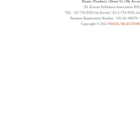
Home
|
Products
|
About Us
|
My Accou
B1 Korean Publishers Association B/D
TEL : 02-734-9565 (in Korea) / 82-2-734-9565 (ou
Business Registration Number : 101-81-90070 
Copyright © 2012
SEOUL SELECTION