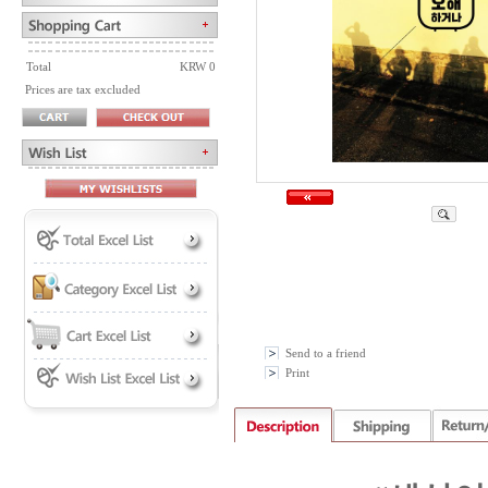
Total
KRW 0
Prices are tax excluded
Send to a friend
Print