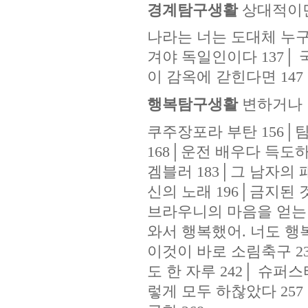
경계탐구생활
상대적이
나라는 너는 도대체 누구냐
겨야 독일인이다 137
│
국
이 감옥에 갇힌다면 147
행복탐구생활
변하거나 
쿠주장포라 부탄 156
│
팀
168
│
운전 배우다 득도하
겜블러 183
│
그 남자의 패
신의 노래 196
│
금지된 것
브라우니의 마음을 얻는 
와서 행복했어. 너도 행복
이것이 바로 소림축구 23
도 한 자루 242
│
슈퍼스타
렇게 모두 하찮았다 257