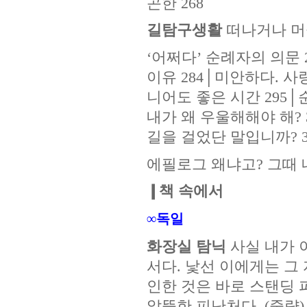
곤한 268
길탐구생활
떠나거나 
‘어쩌다’ 순례자의 의문 
이유 284│미안하다. 사
니어도 좋은 시간 295│
내가 왜 우울해해야 해? 
길을 걸었단 말입니까? 31
에필로그 왜냐고? 그때 
❙책 속에서
∞독일
화장실 탐닉
사실 내가 
서다. 낯선 이에게는 그
인한 것은 바로 스탠딩 
알뜰한 피난처다. (중략)