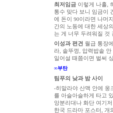
최저임금
이렇게 나흘, 
통수 맞다 보니 임금이 
에 돈이 90이라면 나머
간의 노동에 대한 세상의
는 게 너무 두려워질 것 같
이성과 편견
월급 통장에
라, 솥뚜껑, 압력밥솥 
일어설 때쯤이면 벌써 상
∞부탄
팀푸의 낮과 밤 사이
-히말라야 산맥 안에 웅
를 아슬아슬하게 타고 있
앙분리대나 화단 여기저기
한국 드라마 포스터, 개