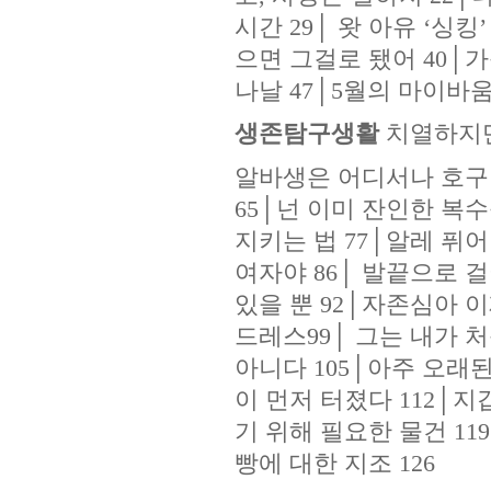
시간 29│ 왓 아유 ‘싱킹
으면 그걸로 됐어 40│가
나날 47│5월의 마이바움
생존탐구생활
치열하지
알바생은 어디서나 호구
65│넌 이미 잔인한 복수
지키는 법 77│알레 퓌어
여자야 86│ 발끝으로 걸
있을 뿐 92│자존심아 이
드레스99│ 그는 내가 
아니다 105│아주 오래된
이 먼저 터졌다 112│지
기 위해 필요한 물건 11
빵에 대한 지조 126