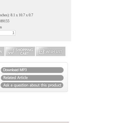
nches): 8.1 x 10.7 x 0.7
189155
an