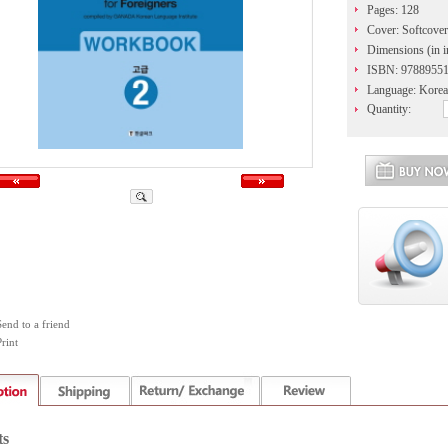
Pages: 128
Cover: Softcover
Dimensions (in i
ISBN: 9788955
Language: Kore
Quantity:
Send to a friend
rint
ts