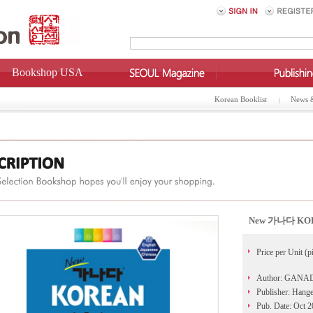
Bookshop USA
Korean Booklist
News 
New 가나다 KOREA
Price per Unit (p
Author: GANADA
Publisher: Hange
Pub. Date: Oct 