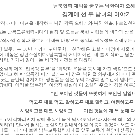
남북합작 대박을 꿈꾸는 남한여자 오
경계에 선 두 남녀의 이야기
합작 애니메이션을 제작하는 남한 감독 오혜리와 북한 연출가 로일현
 보는 남북교류협력시대의 현장 및 오늘날 북한 사람들의 생각과 삶을
 합작사업 경험과 풍부한 취재를 바탕으로 통일의 필요성을 일깨우는
 블루』는 10년 가까이 분단문학에 천착해온 소설가 이정이 서울과 
에 내놓은 장편소설이다. 남북합작 애니메이션 ‘새’를 제작하는 남한
사랑, 거기서 일어나는 비극적 사건들을 다뤘다.
소설의 제목 ‘압록강 블루’를 ‘희망과 우울을 동시에 가진 색감’으로
었다고 하여 ‘압록강’이라 불리는 이 강은, 북한을 외부세계와 이어
 긋는 금단의 경계이다. 생필품을 실은 무역 차량과 밀수선이 넘나
강한다. 이러한 압록강의 이중적 현실이 이 소설의 주요 배경을 이루고
“안 보이던 것들이 또렷하게 보인단 말입니
먹고픈 대로 먹고, 말하고픈 대로 말하고, 여행하고픈
사랑하고픈 대로 사랑하고……. 기런 것들이 제 두 눈에 막
 고지식하리만치 당에 충직한 북한 남자(로일현)와 자본을 최고의 
혜리)가 만나서 펼치는 낯설지만 감내해야 할 애증이 담겼다. 서로 다
뇌를 따라가다 보면 남북교류협력시대를 앞둔 교류의 현장이 생동감 