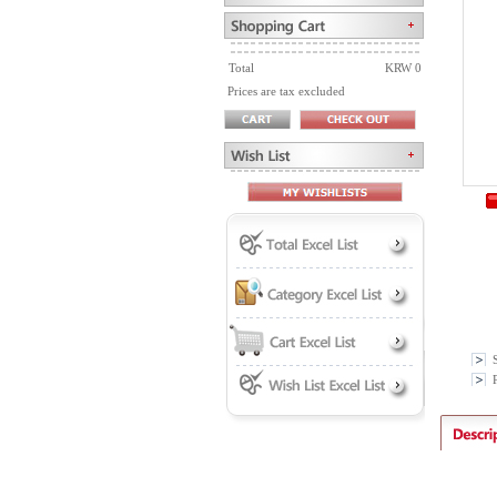
Total
KRW 0
Prices are tax excluded
P