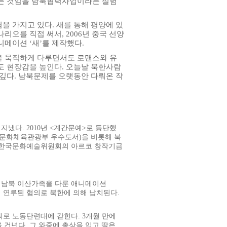
있는 것임을 남북협력사업이라는 실험
을 가지고 있다. 새를 통해 평양에 있
리오를 직접 써서, 2006년 중국 선양
메이션 ‘새’를 제작했다.
을 묵직하게 다루면서도 로맨스와 유
도 현장감을 높인다. 오늘날 북한사람
 깊다. 남북문제를 오랫동안 다뤄온 작
냈다. 2010년 <계간문예>로 등단했
』(문화체육관광부 우수도서)을 비롯해 북
4년 한국문화예술위원회의 아르코 창작기금
 남북 이산가족을 다룬 애니메이션
에 연루된 혐의로 북한에 의해 납치된다.
죄로 노동단련대에 갇힌다. 3개월 만에
 건넌다. 그 와중에 총상을 입고 딸은