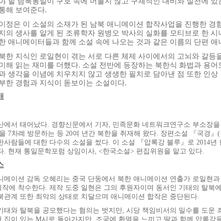
야 할 남북통일이 구호 속에 머물지 않고 구체적인 대비와 실천에 
통해 보여준다.
이정은 이 소설의 소재가 된 남북 애니메이션 합작사업을 진행한 경험
지의 생사를 알게 된 조류학자 원병오 박사의 실화를 모티브로 한 시나
한 애니메이터들과 함께 소설 속에 나오는 것과 같은 이름의 단편 애니
북한 지식인 로일현이 겪는 서로 다른 체제 사이에서의 고뇌와 갈등
미해 읽는 재미를 더했다. 소설 전반에 등장하는 북한식 화법과 용어
과 생각을 이념에 치우치지 않고 생생한 필치로 담아낸 점 또한 인상
부한 경험과 지식이 돋보이는 소설이다.
개
산에서 태어났다. 경향신문에서 기자, 민족문화 네트워크연구소 부소장을 지
한을 7차례 방문하는 등 20여 년간 북한을 취재해 왔다. 장편소설 『국경
한사람들에 대한 다수의 소설을 썼다. 이 소설 『압록강 블루』로 201
다. 현재 통일문학포럼 상임이사, <한국소설> 편집위원을 맡고 있다.
스
니메이션 감독 오혜리는 중국 단둥에서 북한 애니메이션 연출가 로일현과
 제작에 착수한다. 제작 도중 일현은 그의 후원자이며 동서인 기태의 탈북
북관계 또한 최악의 상태로 치달으며 애니메이션 합작은 중단된다.
기태와 탈북을 공모했다는 혐의는 벗지만, 시당 책임비서의 밀수를 도운 
 집이 있는 M시로 돌아가지만, 조국에 환멸을 느끼고 딸과 함께 압록강을