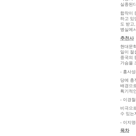
실종된다
합작이 
하고 있
도 받고
병실에서
추천사
현대문학
일이 절
중국의 
가슴을 
- 홍사성
당에 충
배경으로
획기적인
- 이경
비극으로
수 있는
- 이지
목차