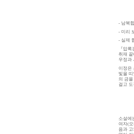
- 남북
- 미리
- 실제
『압록강
취재 끝
우정과 
이정은 
빛을 띠
의 금을
걸고 도
소설에는
여자(오
음과 고