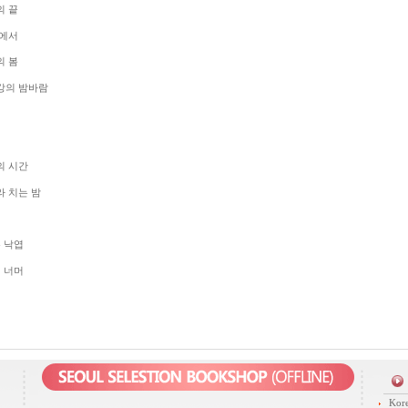
의 끝
안에서
의 봄
록강의 밤바람
풍의 시간
라 치는 밤
른 낙엽
계 너머
Kore