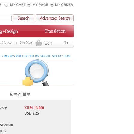
Translation
& Notice
Site Map
(0)
 > BOOKS PUBLISHED BY SEOUL SELECTION
압록강 블루
iece):
KRW 13,000
USD 9.25
 Selection
2018