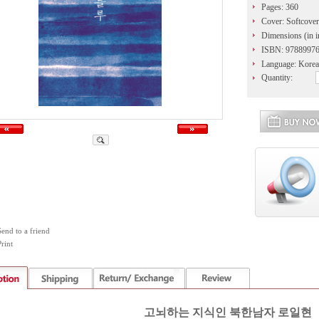
Pages: 360
Cover: Softcover
Dimensions (in i
ISBN: 9788997
Language: Kore
Quantity:
Send to a friend
rint
고뇌하는 지식인 북한남자 로일현