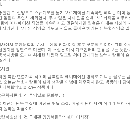
.
중단된 뒤 선양으로 스튜디오를 옮겨 ‘새’ 제작을 계속하던 혜리는 대학 
던 일현과 우연히 재회한다. 두 사람은 다시 힘을 합해 ‘새’ 제작을 마무
, 함께 애니메이션 작업을 계속하자고 권유하지만 일현은 이제는 자신의
 사라진다. ‘새’의 상영을 앞두고 서울로 돌아온 혜리는 남북합작임을 알리
사에서 분단문학의 위치는 이정 전과 이정 후로 구분될 것이다. 그의 소
실한지를 정면으로 다룬다. 이 소설은 마치 다큐멘터리 필름을 보는 듯한 
동북지방을 오가며 취재한 체험적 밑그림 위에 전개되는 남북사람들의 슬
조인다.
(시인)
직한 북한 연출가와 최초의 남북합작 애니메이션 영화로 대박을 꿈꾸는 남
, 오늘날 북한사람들의 삶과 생각을 이념에 치우치지 않고 생생하게 담아
 남북합작소설 같은 작품이다.
철(문학평론가, 전 중앙일보 문화부장)
 치닫는 남북 현실에 이정표가 될 소설. 어떻게 남한 태생 작가가 북한
지 놀라울 따름이다.
명(탈북소설가, 전 국제펜 망명북한작가센터 이사장)