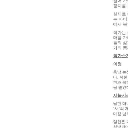
열어 가
장치를 
실제로 
는 아버
에서 북
작가는 
머를 가
들의 삶
가의 풍
작가소
이정
충남 논
다. 북
한과 북
을 받았
시놉시
남한 애
‘새’의
마침 남
일현은 
석방되어