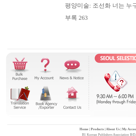
평양미술: 조선화 너는 누구
부록 263
Home
|
Products
|
About Us
|
My Accou
B1 Korean Publishers Association B/D