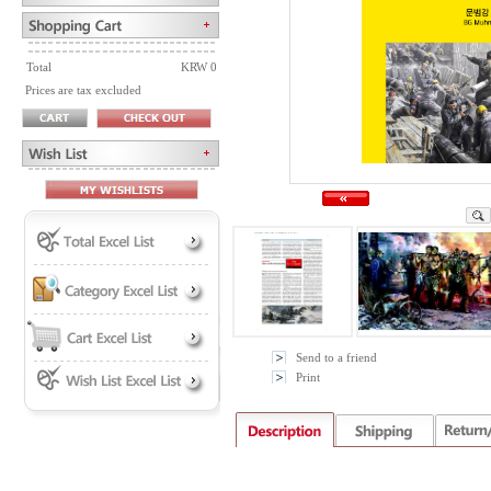
Total
KRW 0
Prices are tax excluded
Send to a friend
Print