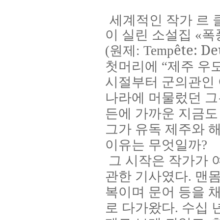
세계적인 작가 르 
이 실린 소설집
«
폭
ê
te: De
(
원제
: Temp
첫머리에
“
제주 우
시절부터 군의관인 
나라에 머물렀던 그
든에 가까운 지금도
그가 유독 제주와 
이유는 무엇일까
?
그 시작은 작가가 
관한 기사였다
.
맨몸
복이며 문어 등을 
로 다가왔다
.
수십 