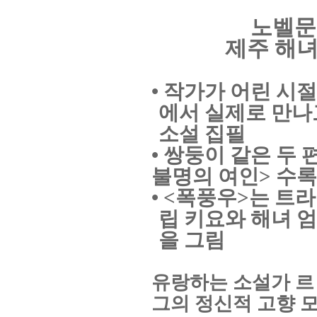
노벨문
제주 해
• 작가가 어린 시
에서 실제로 만나
소설 집필
• 쌍둥이 같은 두
불명의 여인
>
수록
•
<
폭풍우
>
는 트라
립 키요와 해녀 엄
을 그림
유랑하는 소설가 르
그의 정신적 고향 