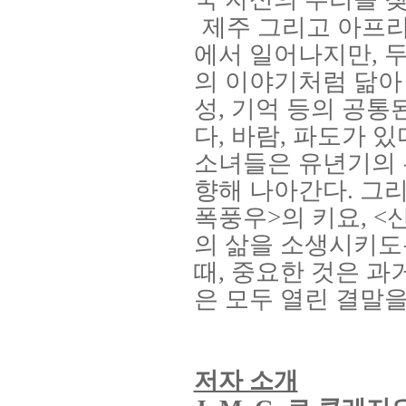
제주 그리고 아프리
에서 일어나지만
,
두
의 이야기처럼 닮아
성
,
기억 등의 공통
다
,
바람
,
파도가 있
소녀들은 유년기의 
향해 나아간다
.
그리
폭풍우
>
의 키요
, <
의 삶을 소생시키도
때
,
중요한 것은 과
은 모두 열린 결말을
저자 소개