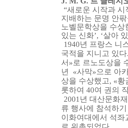
J. M. G.
르 클레지
“새로운 시작과 시
지배하는 문명 안팎
노벨문학상을 수상
있는 신화
’, ‘
살아 있
1940
년 프랑스 니
국적을 지니고 있다
서
»
로 르노도상을 
년
«
사막
»
으로 아
상을 수상했고
, «
황
롯하여
40
여 권의 
2001
년 대산문화재
류 행사에 참석하기
이화여대에서 석좌
로 위촉되었다
.