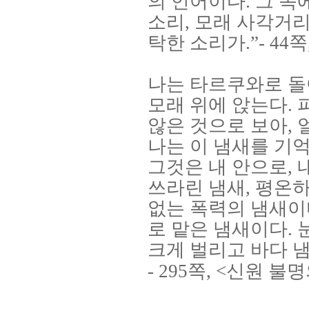
의 언어이다
.
그 속
소리
,
모래 사각거리
탁한 소리가
.”- 44
쪽
나는 타르쿠와로 돌
모래 위에 앉는다
.
않은 것으로 보아
,
나는 이 냄새를 기
그것은 내 안으로
,
쓰라린 냄새
,
평온하
없는 폭력의 냄새이
로 맡은 냄새이다
.
크게 벌리고 바다 
- 295
쪽
, <
신원 불명