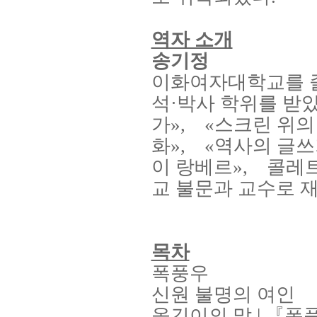
역자 소개
송기정
이화여자대학교를 
석·박사 학위를 받
가
»,
«
스크린 위의
화
»,
«
역사의 글쓰
이 랑베르
»,
콜레
교 불문과 교수로 
목차
폭풍우
신원 불명의 여인
옮긴이의 말
|
『폭