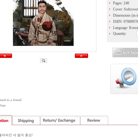
Pages: 248
Cover: Softcover
Dimensions (in in
ISBN: 9788997
Language: Kore
Quantity:
Send to a friend
rint
울려퍼진 네 발의 총성!