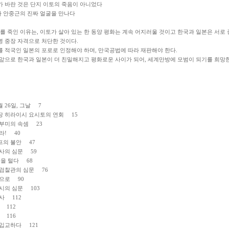
가 바란 것은 단지 이토의 죽음이 아니었다
 안중근의 진짜 얼굴을 만나다
를 죽인 이유는, 이토가 살아 있는 한 동양 평화는 계속 어지러울 것이고 한국과 일본은 서로
병 중장 자격으로 처단한 것이다.
를 적국인 일본의 포로로 인정해야 하며, 만국공법에 따라 재판해야 한다.
 앞으로 한국과 일본이 더 친밀해지고 평화로운 사이가 되어, 세계만방에 모범이 되기를 희망한
월 26일, 그날 7
 히라이시 요시토의 연회 15
부미의 속셈 23
라! 40
의 불안 47
사의 심문 59
손을 털다 68
검찰관의 심문 76
으로 90
시의 심문 103
사 112
 112
 116
입교하다 121