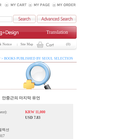
Translation
& Notice
Site Map
(0)
 > BOOKS PUBLISHED BY SEOUL SELECTION
안중근의 마지막 유언
iece):
KRW 11,000
USD 7.83
서울셀렉션
017