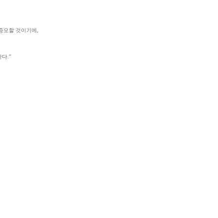
 증오할 것이기에,
다.”