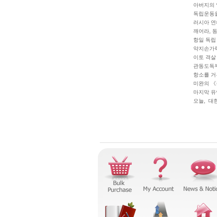
아버지의 
독립운동을
러시아 연
깨어라, 
항일 독립
약지손가락
이토 격살
관동도독부
항소를 거
미완의 《
마지막 유
오늘, 대