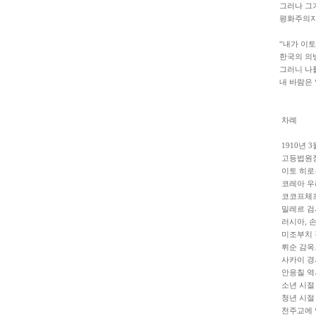
그러나 그
평화주의자
“내가 이토
한국의 의
그러니 나
내 바람은
차례
1910년 3
고등법원장
이토 히로
코레아 우
코코프체프
밀레르 검
러시아, 
미조부치 
뤼순 감옥
사카이 경
안응칠 역
소년 시절
청년 시절
천주교에 