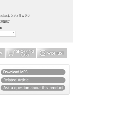
ches): 5.9 x 8 x 0.6
639687
an