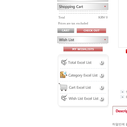
Total
KRW 0
Prices are tax excluded
P
하얼빈에 