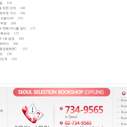
일 134
 위한 모색 140
해주로 가다 146
동포들이여! 151
 투쟁 160
 첫째 마디를 끊다 172
 특파대 175
 1호 법정 183
부하다 206
동양평화론》 215
언 226
한민국 233
Kore
Kore
Kore
Kore
Kore